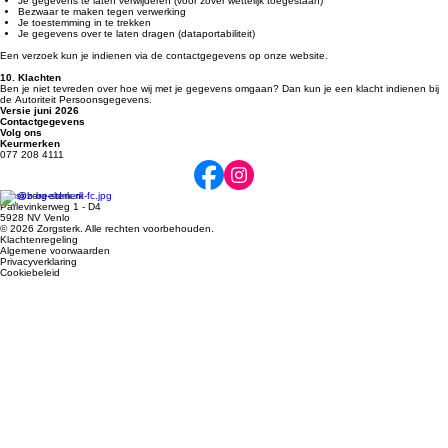
Je gegevens te laten verwijderen (voor zover wettelijk toegestaan)
Bezwaar te maken tegen verwerking
Je toestemming in te trekken
Je gegevens over te laten dragen (dataportabiliteit)
Een verzoek kun je indienen via de contactgegevens op onze website.
10. Klachten
Ben je niet tevreden over hoe wij met je gegevens omgaan? Dan kun je een klacht indienen bij
de Autoriteit Persoonsgegevens.
Versie juni 2026
Contactgegevens
Volg ons
Keurmerken
077 208 4111
info@zorg-sterk.nl
Parlevinkerweg 1 - D4
5928 NV Venlo
© 2026 Zorgsterk. Alle rechten voorbehouden.
Klachtenregeling
Algemene voorwaarden
Privacyverklaring
Cookiebeleid