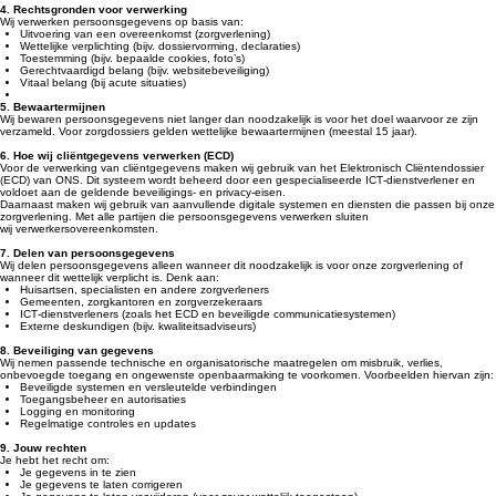
4. Rechtsgronden voor verwerking
Wij verwerken persoonsgegevens op basis van:
Uitvoering van een overeenkomst (zorgverlening)
Wettelijke verplichting (bijv. dossiervorming, declaraties)
Toestemming (bijv. bepaalde cookies, foto’s)
Gerechtvaardigd belang (bijv. websitebeveiliging)
Vitaal belang (bij acute situaties)
5. Bewaartermijnen
Wij bewaren persoonsgegevens niet langer dan noodzakelijk is voor het doel waarvoor ze zijn
verzameld. Voor zorgdossiers gelden wettelijke bewaartermijnen (meestal 15 jaar).
6. Hoe wij cliëntgegevens verwerken (ECD)
Voor de verwerking van cliëntgegevens maken wij gebruik van het Elektronisch Cliëntendossier
(ECD) van ONS. Dit systeem wordt beheerd door een gespecialiseerde ICT‑dienstverlener en
voldoet aan de geldende beveiligings- en privacy-eisen.
Daarnaast maken wij gebruik van aanvullende digitale systemen en diensten die passen bij onze
zorgverlening. Met alle partijen die persoonsgegevens verwerken sluiten
wij verwerkersovereenkomsten.
7. Delen van persoonsgegevens
Wij delen persoonsgegevens alleen wanneer dit noodzakelijk is voor onze zorgverlening of
wanneer dit wettelijk verplicht is. Denk aan:
Huisartsen, specialisten en andere zorgverleners
Gemeenten, zorgkantoren en zorgverzekeraars
ICT‑dienstverleners (zoals het ECD en beveiligde communicatiesystemen)
Externe deskundigen (bijv. kwaliteitsadviseurs)
8. Beveiliging van gegevens
Wij nemen passende technische en organisatorische maatregelen om misbruik, verlies,
onbevoegde toegang en ongewenste openbaarmaking te voorkomen. Voorbeelden hiervan zijn:
Beveiligde systemen en versleutelde verbindingen
Toegangsbeheer en autorisaties
Logging en monitoring
Regelmatige controles en updates
9. Jouw rechten
Je hebt het recht om:
Je gegevens in te zien
Je gegevens te laten corrigeren