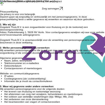
Home
Thuiszorg
Woonzorghuis
Werken bij
Over ons
Contact
Zorg aanvragen
Privacyverklaring
Uw privacy is voor ons belangrijk.
Daarom gaan wij zorgvuldig en vertrouwelijk om met persoonsgegevens. In deze
privacyverklaring leest u welke gegevens wij verwerken en waarvoor wij deze gebruiken.
1. Wie wij zijn
Zorgsterk Thuis B.V. is een zorgaanbieder voor thuiszorg en (in de toekomst) een
woonzorgvoorziening.
Adres: Parlevinkerweg 1, 5928 NV Venlo Voor contactgegevens verwijzen wij naar onze website
en/of bovenstaande adresgegevens.
Zorgsterk Thuis B.V. is verantwoordelijk voor de verwerking van persoonsgegevens zoals
beschreven in deze verklaring.
2. Welke persoonsgegevens wij verwerken
Wij verwerken persoonsgegevens die je zelf aan ons verstrekt, die nodig zijn voor onze
zorgverlening of die ontstaan doordat je onze website bezoekt. Dit kan onder andere gaan om:
Algemene gegevens
Naam, adres, woonplaats
Telefoonnummer en e-mailadres
Geboortedatum
Contactpersonen of mantelzorgers
Website- en communicatiegegevens
IP-adres
Cookiegegevens (zie cookieverklaring)
Informatie die je invult via contactformulieren
3. Waar wij gegevens onder andere verwerken
Wij verwerken persoonsgegevens voor de volgende doelen:
Het leveren van thuiszorg en toekomstige woonzorg
Het afstemmen van zorg met verwijzers, behandelaren en mantelzorgers
Het voldoen aan wettelijke verplichtingen (bijv. Wkkgz, Wlz, Zvw)
Het verbeteren van onze dienstverlening
Het beantwoorden van vragen of contactverzoeken